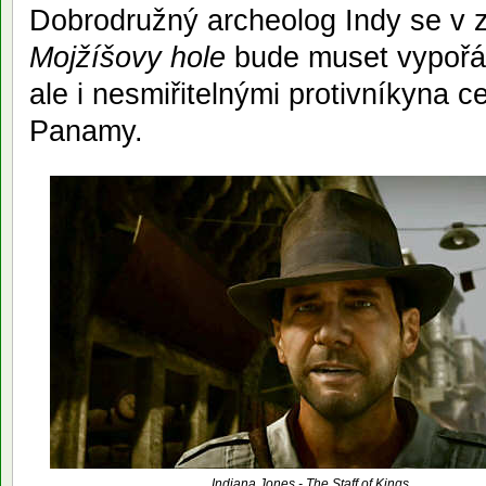
Dobrodružný archeolog Indy se v 
Mojžíšovy hole
bude muset vypořád
ale i nesmiřitelnými protivníkyna 
Panamy.
Indiana Jones - The Staff of Kings