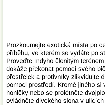
Prozkoumejte exotická místa po c
příběhu, ve kterém se vydáte po s
Proveďte Indyho členitým terénem
dokáže překonat pomocí svého biče
přestřelek a protivníky zlikvidujte
pomoci prostředí. Kromě jiného si 
honičky nebo se prolétněte dvojp
ovládněte divokého slona v ulicích 