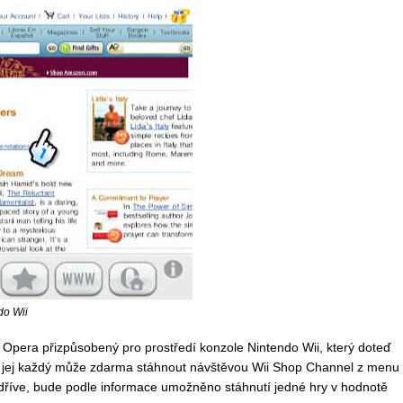
do Wii
č Opera přizpůsobený pro prostředí konzole Nintendo Wii, který doteď
í si jej každý může zdarma stáhnout návštěvou Wii Shop Channel z menu
ili dříve, bude podle informace umožněno stáhnutí jedné hry v hodnotě