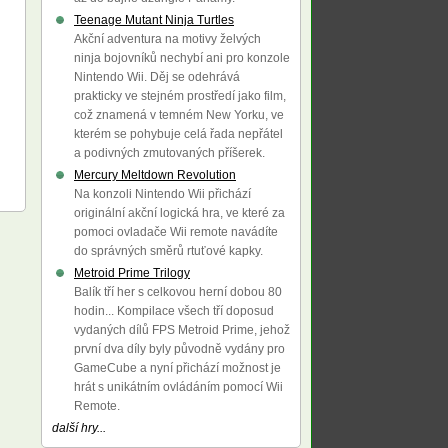
Teenage Mutant Ninja Turtles
Akční adventura na motivy želvých
ninja bojovníků nechybí ani pro konzole
Nintendo Wii. Děj se odehrává
prakticky ve stejném prostředí jako film,
což znamená v temném New Yorku, ve
kterém se pohybuje celá řada nepřátel
a podivných zmutovaných příšerek.
Mercury Meltdown Revolution
Na konzoli Nintendo Wii přichází
originální akční logická hra, ve které za
pomoci ovladače Wii remote navádíte
do správných směrů rtuťové kapky.
Metroid Prime Trilogy
Balík tří her s celkovou herní dobou 80
hodin... Kompilace všech tří doposud
vydaných dílů FPS Metroid Prime, jehož
první dva díly byly původně vydány pro
GameCube a nyní přichází možnost je
hrát s unikátním ovládáním pomocí Wii
Remote.
další hry...