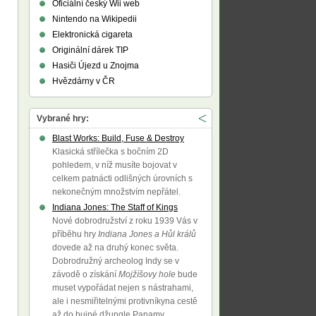
Oficiální český Wii web
Nintendo na Wikipedii
Elektronická cigareta
Originální dárek TIP
Hasiči Újezd u Znojma
Hvězdárny v ČR
Vybrané hry:
Blast Works: Build, Fuse & Destroy
Klasická střílečka s bočním 2D
pohledem, v níž musíte bojovat v
celkem patnácti odlišných úrovních s
nekonečným množstvím nepřátel.
Indiana Jones: The Staff of Kings
Nové dobrodružství z roku 1939 Vás v
příběhu hry
Indiana Jones a Hůl králů
dovede až na druhý konec světa.
Dobrodružný archeolog Indy se v
závodě o získání
Mojžíšovy hole
bude
muset vypořádat nejen s nástrahami,
ale i nesmiřitelnými protivníkyna cestě
až do bujné džungle Panamy.