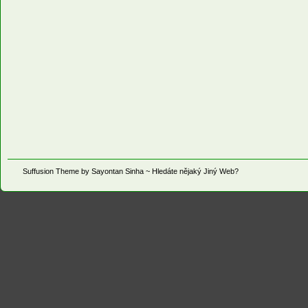
Suffusion
Theme by
Sayontan Sinha
~ Hledáte nějaký
Jiný Web
?